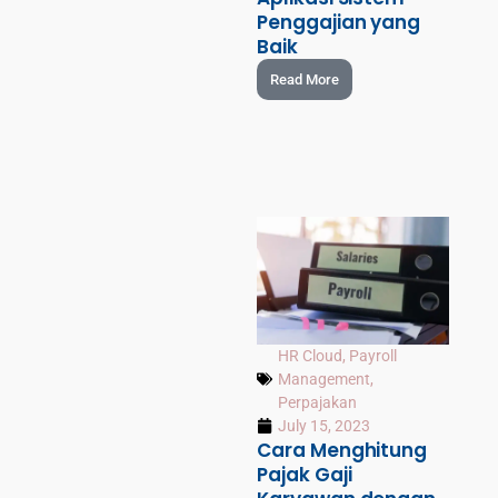
Penggajian yang
Baik
Read More
HR Cloud
,
Payroll
Management
,
Perpajakan
July 15, 2023
Cara Menghitung
Pajak Gaji