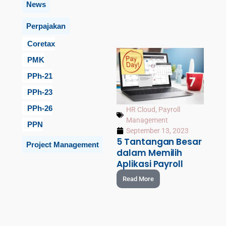
News
Perpajakan
Coretax
PMK
PPh-21
PPh-23
PPh-26
HR Cloud
,
Payroll
Management
PPN
September 13, 2023
5 Tantangan Besar
Project Management
dalam Memilih
Aplikasi Payroll
Read More