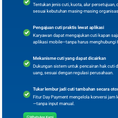
Tentukan jenis cuti, kuota, alur persetujuan
sesuai kebutuhan masing-masing organisas
Pengajuan cuti praktis lewat aplikasi
Karyawan dapat mengajukan cuti kapan saja
aplikasi mobile—tanpa harus menghubungi 
Mekanisme cuti yang dapat dicairkan
Dukungan sistem untuk pencairan hak cuti
uang, sesuai dengan regulasi perusahaan.
Tukar lembur jadi cuti tambahan secara ot
Fitur Day Payment mengelola konversi jam l
—tanpa input manual.
WhatsApp Kami