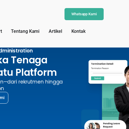
Whatsapp Kami
t
Tentang Kami
Artikel
Kontak
dministration​
ka Tenaga
atu Platform
wan—dari rekrutmen hingga
on
mi