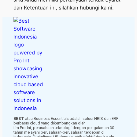
dan Ketentuan ini, silahkan hubungi kami.
BEST
atau Business Essentials adalah solusi HRIS dan ERP
berbasis cloud yang dikembangkan oleh
tim Pro-Int, perusahaan teknologi dengan pengalaman 30
tahun melayani perusahaan-perusahaan terdepan di
Indonesia. Digitalisasi HR dengan lebih efektif dan kelola