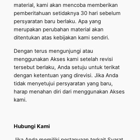
material, kami akan mencoba memberikan
pemberitahuan setidaknya 30 hari sebelum
persyaratan baru berlaku. Apa yang
merupakan perubahan material akan
ditentukan atas kebijakan kami sendiri.
Dengan terus mengunjungi atau
menggunakan Akses kami setelah revisi
tersebut berlaku, Anda setuju untuk terikat
dengan ketentuan yang direvisi. Jika Anda
tidak menyetujui persyaratan yang baru,
harap menahan diri dari menggunakan Akses
kami.
Hubungi Kami
Jika Anda memiliki pertanyaan terkait Syarat