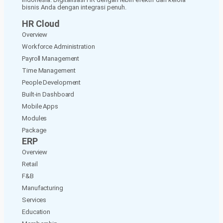
bisnis Anda dengan integrasi penuh.
HR Cloud
Overview
Workforce Administration
Payroll Management
Time Management
People Development
Built-in Dashboard
Mobile Apps
Modules
Package
ERP
Overview
Retail
F&B
Manufacturing
Services
Education