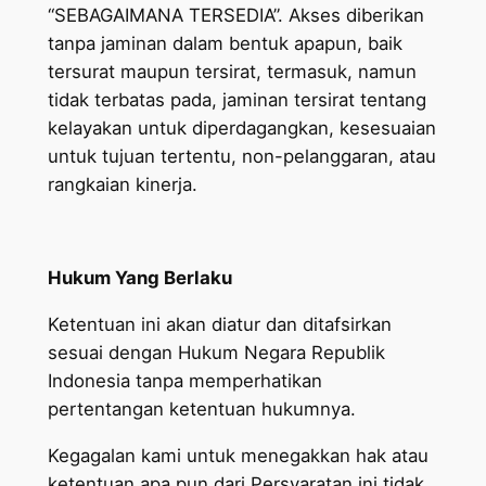
“SEBAGAIMANA TERSEDIA”. Akses diberikan
tanpa jaminan dalam bentuk apapun, baik
tersurat maupun tersirat, termasuk, namun
tidak terbatas pada, jaminan tersirat tentang
kelayakan untuk diperdagangkan, kesesuaian
untuk tujuan tertentu, non-pelanggaran, atau
rangkaian kinerja.
Hukum Yang Berlaku
Ketentuan ini akan diatur dan ditafsirkan
sesuai dengan Hukum Negara Republik
Indonesia tanpa memperhatikan
pertentangan ketentuan hukumnya.
Kegagalan kami untuk menegakkan hak atau
ketentuan apa pun dari Persyaratan ini tidak