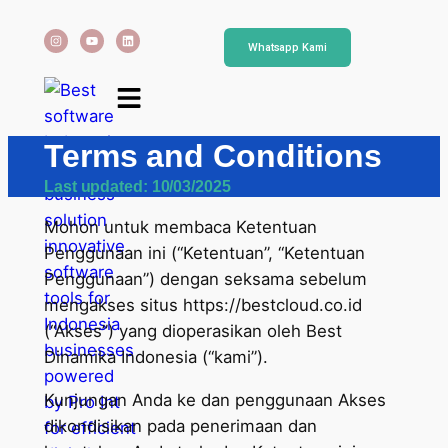
Whatsapp Kami
Terms and Conditions
Last updated: 10/03/2025
Mohon untuk membaca Ketentuan
Penggunaan ini (“Ketentuan”, “Ketentuan
Penggunaan”) dengan seksama sebelum
mengakses situs https://bestcloud.co.id
(“Akses”) yang dioperasikan oleh Best
Dinamika Indonesia (“kami”).
Kunjungan Anda ke dan penggunaan Akses
dikondisikan pada penerimaan dan