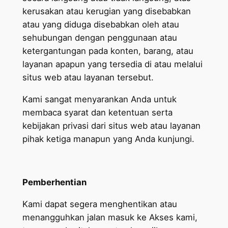
kerusakan atau kerugian yang disebabkan
atau yang diduga disebabkan oleh atau
sehubungan dengan penggunaan atau
ketergantungan pada konten, barang, atau
layanan apapun yang tersedia di atau melalui
situs web atau layanan tersebut.
Kami sangat menyarankan Anda untuk
membaca syarat dan ketentuan serta
kebijakan privasi dari situs web atau layanan
pihak ketiga manapun yang Anda kunjungi.
Pemberhentian
Kami dapat segera menghentikan atau
menangguhkan jalan masuk ke Akses kami,