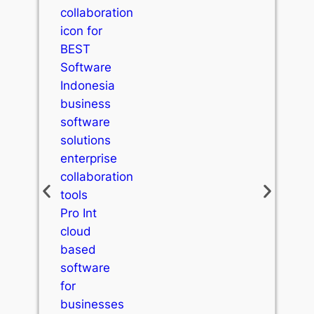
Payroll Management
Hitung gaji otomatis dan sesuai aturan.
Penggajian lengkap dan akurat—dari
PPh 21, BPJS, hingga slip gaji digital.
Learn More