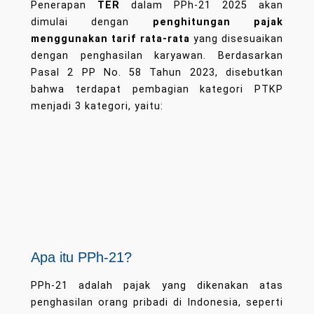
Penerapan
TER
dalam PPh-21 2025 akan
dimulai dengan
penghitungan pajak
menggunakan tarif rata-rata
yang disesuaikan
dengan penghasilan karyawan. Berdasarkan
Pasal 2 PP No. 58 Tahun 2023, disebutkan
bahwa terdapat pembagian kategori PTKP
menjadi 3 kategori, yaitu:
Apa itu PPh-21?
PPh-21 adalah pajak yang dikenakan atas
penghasilan orang pribadi di Indonesia, seperti