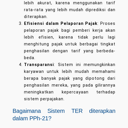
lebih akurat, karena menggunakan tarif
rata-rata yang lebih mudah diprediksi dan
diterapkan.
Efisiensi dalam Pelaporan Pajak
: Proses
pelaporan pajak bagi pemberi kerja akan
lebih efisien, karena tidak perlu lagi
menghitung pajak untuk berbagai tingkat
penghasilan dengan tarif yang berbeda-
beda.
Transparansi
: Sistem ini memungkinkan
karyawan untuk lebih mudah memahami
berapa banyak pajak yang dipotong dari
penghasilan mereka, yang pada gilirannya
meningkatkan kepercayaan terhadap
sistem perpajakan.
Bagaimana Sistem TER diterapkan
dalam PPh-21?