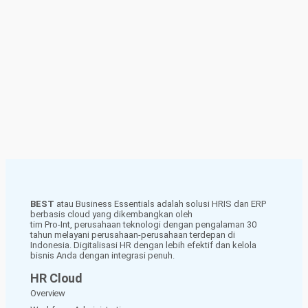
BEST
atau Business Essentials adalah solusi HRIS dan ERP
berbasis cloud yang dikembangkan oleh
tim Pro-Int, perusahaan teknologi dengan pengalaman 30
tahun melayani perusahaan-perusahaan terdepan di
Indonesia. Digitalisasi HR dengan lebih efektif dan kelola
bisnis Anda dengan integrasi penuh.
HR Cloud
Overview