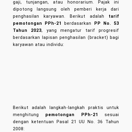
gaji, tunjangan, atau honorarium. Pajak ini
dipotong langsung oleh pemberi kerja dari
penghasilan karyawan. Berikut adalah
tarif
pemotongan PPh-21
berdasarkan
PP No. 53
Tahun 2023
, yang mengatur tarif progresif
berdasarkan lapisan penghasilan (bracket) bagi
karyawan atau individu:
Berikut adalah langkah-langkah praktis untuk
menghitung
pemotongan PPh-21
sesuai
dengan ketentuan Pasal 21 UU No. 36 Tahun
2008: