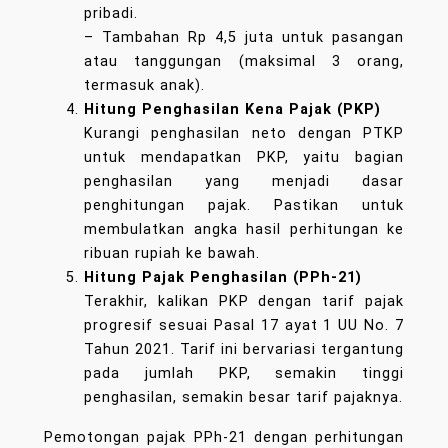
pribadi.
– Tambahan Rp 4,5 juta untuk pasangan
atau tanggungan (maksimal 3 orang,
termasuk anak).
Hitung Penghasilan Kena Pajak (PKP)
Kurangi penghasilan neto dengan PTKP
untuk mendapatkan PKP, yaitu bagian
penghasilan yang menjadi dasar
penghitungan pajak. Pastikan untuk
membulatkan angka hasil perhitungan ke
ribuan rupiah ke bawah.
Hitung Pajak Penghasilan (PPh-21)
Terakhir, kalikan PKP dengan tarif pajak
progresif sesuai Pasal 17 ayat 1 UU No. 7
Tahun 2021. Tarif ini bervariasi tergantung
pada jumlah PKP, semakin tinggi
penghasilan, semakin besar tarif pajaknya.
Pemotongan pajak PPh-21 dengan perhitungan