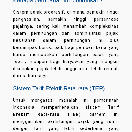
Kenapa perubahan ini dibutuhkan?
Sistem pajak progresif, di mana semakin tinggi
penghasilan, semakin tinggi persentase
pajaknya, sering kali menambah kompleksitas
dalam perhitungan dan administrasi pajak.
Kesalahan dalam perhitungan ini bisa
berdampak buruk, baik bagi pemberi kerja yang
harus memastikan perhitungan pajak yang
tepat, maupun bagi karyawan yang mungkin
dikenakan pajak lebih tinggi atau lebih rendah
dari seharusnya.
Sistem Tarif Efektif Rata-rata (TER)
Untuk mengatasi masalah ini, pemerintah
Indonesia memperkenalkan
sistem Tarif
Efektif Rata-rata (TER)
. Sistem ini
menggantikan perhitungan pajak yang rumit
dengan tarif yang lebih sederhana, yang