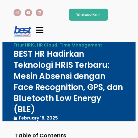
Whatsapp Kami
Fitur HRIS
,
HR Cloud
,
Time Management
BEST HR Hadirkan
Teknologi HRIS Terbaru:
Mesin Absensi dengan
Face Recognition, GPS, dan
Bluetooth Low Energy
(BLE)
February 18, 2025
Table of Contents