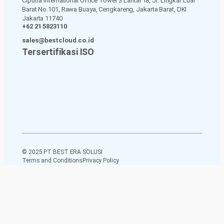
Ciputra International Office Tower 3 Lantai 18, Jl. Lingkar Luar
Barat No.101, Rawa Buaya, Cengkareng, Jakarta Barat, DKI
Jakarta 11740
+62 21 5823110
sales@bestcloud.co.id
Tersertifikasi ISO
© 2025 PT BEST ERA SOLUSI
Terms and Conditions
Privacy Policy