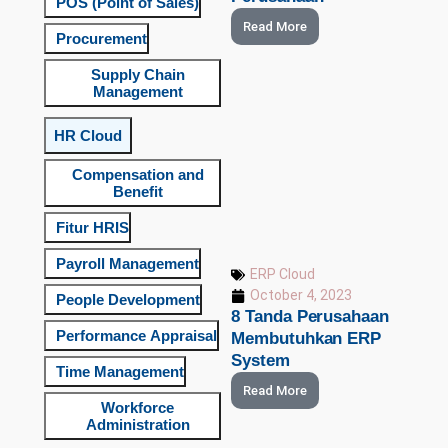
POS (Point of Sales)
Read More
Procurement
Supply Chain
Management
HR Cloud
Compensation and
Benefit
Fitur HRIS
Payroll Management
ERP Cloud
October 4, 2023
People Development
8 Tanda Perusahaan
Performance Appraisal
Membutuhkan ERP
System
Time Management
Read More
Workforce
Administration