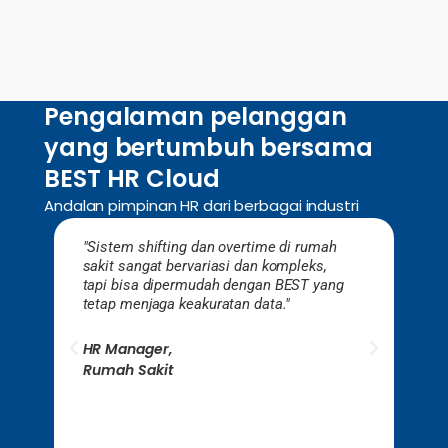
Pengalaman pelanggan
yang bertumbuh bersama
BEST HR Cloud
Andalan pimpinan HR dari berbagai industri
"Sistem shifting dan overtime di rumah
"Banya
sakit sangat bervariasi dan kompleks,
dengan
tapi bisa dipermudah dengan BEST yang
sebelu
tetap menjaga keakuratan data."
denga
lebih 
HR Manager,
Head 
Rumah Sakit
Retail