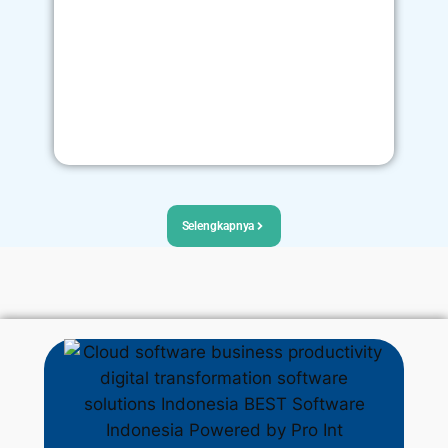
fina
tera
Selengkapnya