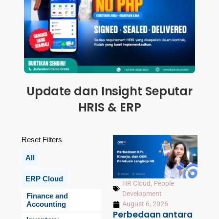
Update dan Insight Seputar
HRIS & ERP
Reset Filters
All
ERP Cloud
HR Cloud
,
People
Development
Finance and
Accounting
August 6, 2026
Perbedaan antara