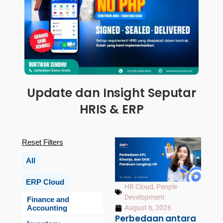
Update dan Insight Seputar
HRIS & ERP
Reset Filters
All
ERP Cloud
HR Cloud
,
People
Development
Finance and
Accounting
August 6, 2026
Perbedaan antara