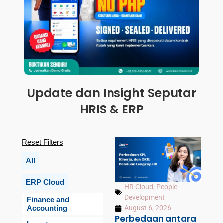
Update dan Insight Seputar
HRIS & ERP
Reset Filters
All
ERP Cloud
HR Cloud
,
People
Development
Finance and
Accounting
August 6, 2026
Perbedaan antara