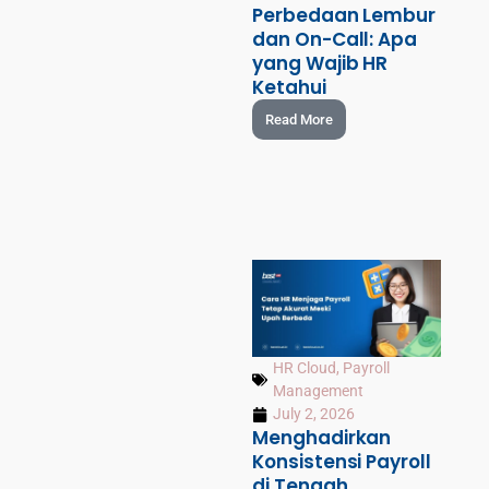
Perbedaan Lembur
dan On-Call: Apa
yang Wajib HR
Ketahui
Read More
HR Cloud
,
Payroll
Management
July 2, 2026
Menghadirkan
Konsistensi Payroll
di Tengah