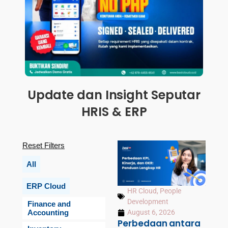
Update dan Insight Seputar
HRIS & ERP
Reset Filters
All
ERP Cloud
HR Cloud
,
People
Development
Finance and
Accounting
August 6, 2026
Perbedaan antara