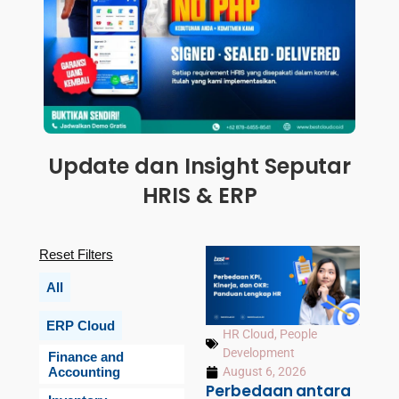
Update dan Insight Seputar
HRIS & ERP
Reset Filters
All
ERP Cloud
HR Cloud
,
People
Development
Finance and
Accounting
August 6, 2026
Perbedaan antara