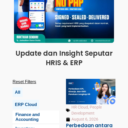
Update dan Insight Seputar
HRIS & ERP
Reset Filters
All
ERP Cloud
HR Cloud
,
People
Development
Finance and
Accounting
August 6, 2026
Perbedaan antara