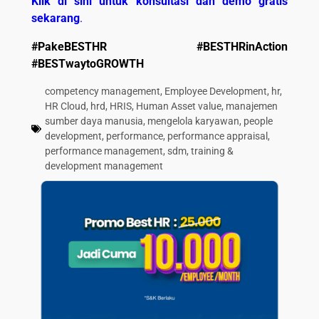
Klik di sini untuk konsultasi dan demo gratis
sekarang
.
#PakeBESTHR
#BESTHRinAction
#BESTwaytoGROWTH
competency management
,
Employee Development
,
hr
,
HR Cloud
,
hrd
,
HRIS
,
Human Asset value
,
manajemen
sumber daya manusia
,
mengelola karyawan
,
people
development
,
performance
,
performance appraisal
,
performance management
,
sdm
,
training &
development management