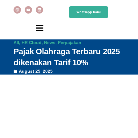
Whatsapp Kami
All
,
HR Cloud
,
News
,
Perpajakan
Pajak Olahraga Terbaru 2025
dikenakan Tarif 10%
August 25, 2025