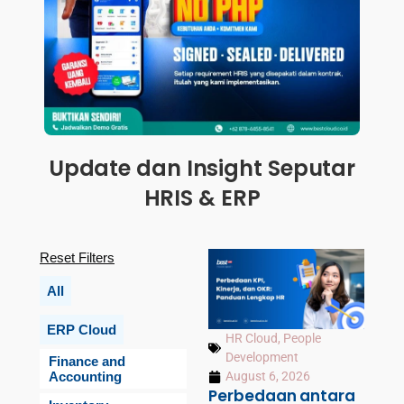
Update dan Insight Seputar
HRIS & ERP
Reset Filters
All
ERP Cloud
HR Cloud
,
People
Development
Finance and
Accounting
August 6, 2026
Perbedaan antara