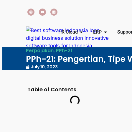
HR Cloud
ERP
Suppor
Perpajakan
,
PPh-21
PPh-21: Pengertian, Tipe 
July 10, 2023
Table of Contents