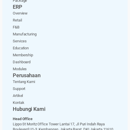
Package
ERP
Overview
Retail
F&B
Manufacturing
Services
Education
Membership
Dashboard
Modules
Perusahaan
Tentang Kami
Support
Artikel
Kontak
Hubungi Kami
Head Office
Lippo St Moritz Office Tower Lantai 17, Jl Puri Indah Raya
Boulevard U1-3, Kembangan, Jakarta Barat, DKI Jakarta 11610