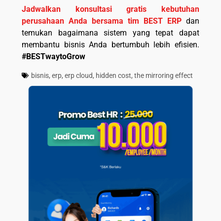
Jadwalkan konsultasi gratis kebutuhan
perusahaan Anda bersama tim BEST ERP
dan
temukan bagaimana sistem yang tepat dapat
membantu bisnis Anda bertumbuh lebih efisien.
#BESTwaytoGrow
bisnis
,
erp
,
erp cloud
,
hidden cost
,
the mirroring effect