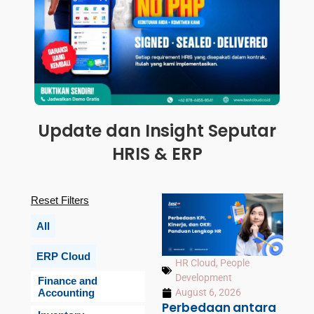
Update dan Insight Seputar
HRIS & ERP
Reset Filters
All
ERP Cloud
HR Cloud
,
People
Development
Finance and
Accounting
August 6, 2026
Perbedaan antara