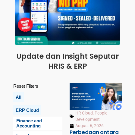
Update dan Insight Seputar
HRIS & ERP
Reset Filters
All
ERP Cloud
HR Cloud
,
People
Development
Finance and
Accounting
August 6, 2026
Perbedaan antara