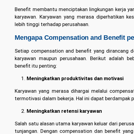
Benefit membantu menciptakan lingkungan kerja ya
karyawan. Karyawan yang merasa diperhatikan kese
lebih tinggi terhadap perusahaan.
Mengapa Compensation and Benefit pe
Setiap compensation and benefit yang dirancang 
karyawan maupun perusahaan. Berikut adalah b
benefit itu penting:
Meningkatkan produktivitas dan motivasi
Karyawan yang merasa dihargai melalui compensati
termotivasi dalam bekerja. Hal ini dapat berdampak p
Meningkatkan retensi karyawan
Salah satu alasan utama karyawan keluar dari perus
tunjangan. Dengan compensation dan benefit yang 