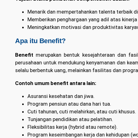
Menarik dan mempertahankan talenta terbaik di
Memberikan penghargaan yang adil atas kinerja
Meningkatkan motivasi dan produktivitas karya
Apa itu Benefit?
Benefit
merupakan bentuk kesejahteraan dan fasil
perusahaan untuk mendukung kenyamanan dan keaman
selalu berbentuk uang, melainkan fasilitas dan prog
Contoh umum benefit antara lain:
Asuransi kesehatan dan jiwa.
Program pensiun atau dana hari tua.
Cuti tahunan, cuti melahirkan, atau cuti khusus.
Tunjangan pendidikan atau pelatihan.
Fleksibilitas kerja (hybrid atau remote).
Program keseimbangan kerja dan kehidupan (
wo