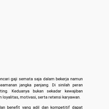
encari gaji semata saja dalam bekerja namun
keamanan jangka panjang. Di sinilah peran
ting. Keduanya bukan sekadar kewajiban
oyalitas, motivasi, serta retensi karyawan.
an benefit yang adil dan kompetitif dapat